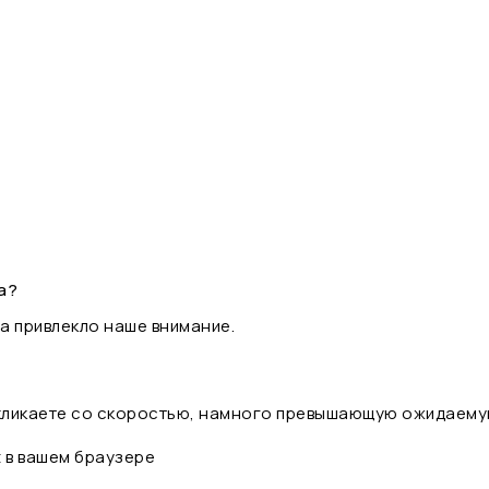
а?
а привлекло наше внимание.
 кликаете со скоростью, намного превышающую ожидаему
t в вашем браузере