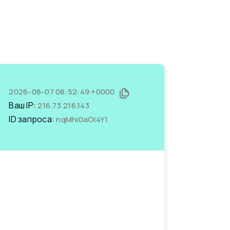
2026-08-07 08:52:49 +0000
Ваш IP:
216.73.216.143
ID запроса:
nqMhi0aOl4Y1