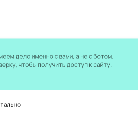
еем дело именно с вами, а не с ботом.
ерку, чтобы получить доступ к сайту.
нтально