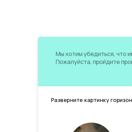
Мы хотим убедиться, что им
Пожалуйста, пройдите пров
Разверните картинку горизо