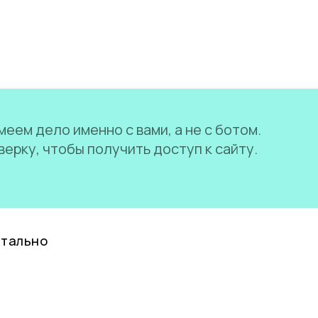
еем дело именно с вами, а не с ботом.
ерку, чтобы получить доступ к сайту.
нтально