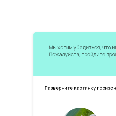
Мы хотим убедиться, что им
Пожалуйста, пройдите пров
Разверните картинку горизо