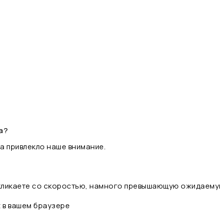
а?
а привлекло наше внимание.
 кликаете со скоростью, намного превышающую ожидаему
t в вашем браузере