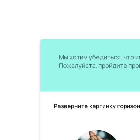
Мы хотим убедиться, что им
Пожалуйста, пройдите пров
Разверните картинку горизо