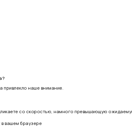
а?
а привлекло наше внимание.
 кликаете со скоростью, намного превышающую ожидаему
t в вашем браузере