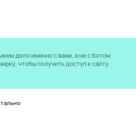
еем дело именно с вами, а не с ботом.
ерку, чтобы получить доступ к сайту.
нтально