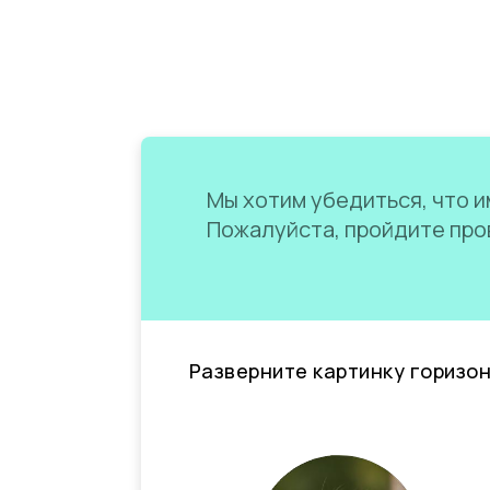
Мы хотим убедиться, что им
Пожалуйста, пройдите пров
Разверните картинку горизо