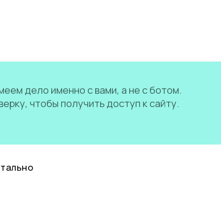
еем дело именно с вами, а не с ботом.
ерку, чтобы получить доступ к сайту.
нтально