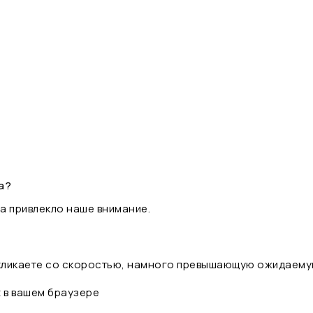
а?
а привлекло наше внимание.
 кликаете со скоростью, намного превышающую ожидаему
t в вашем браузере