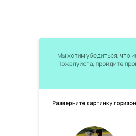
Мы хотим убедиться, что им
Пожалуйста, пройдите пров
Разверните картинку горизо