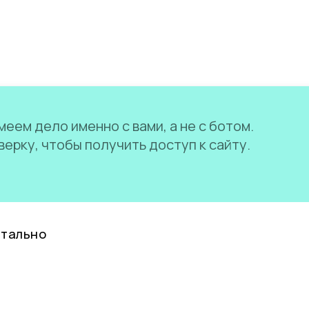
еем дело именно с вами, а не с ботом.
ерку, чтобы получить доступ к сайту.
нтально