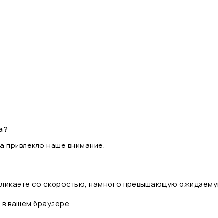
а?
а привлекло наше внимание.
 кликаете со скоростью, намного превышающую ожидаему
t в вашем браузере