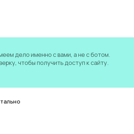
еем дело именно с вами, а не с ботом.
ерку, чтобы получить доступ к сайту.
нтально