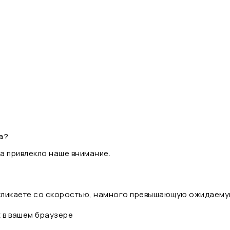
а?
а привлекло наше внимание.
 кликаете со скоростью, намного превышающую ожидаему
t в вашем браузере