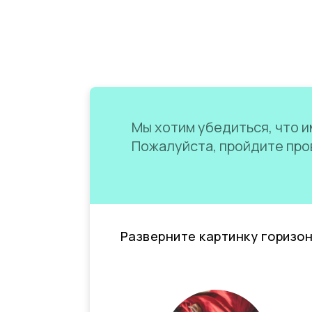
Мы хотим убедиться, что им
Пожалуйста, пройдите пров
Разверните картинку горизо