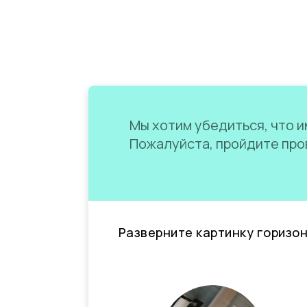
Мы хотим убедиться, что им
Пожалуйста, пройдите пров
Разверните картинку горизо