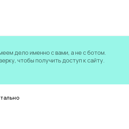
еем дело именно с вами, а не с ботом.
ерку, чтобы получить доступ к сайту.
нтально