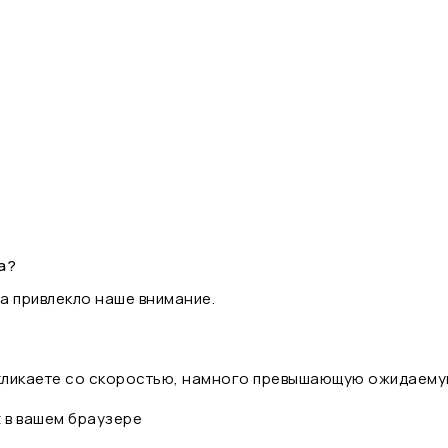
а?
а привлекло наше внимание.
 кликаете со скоростью, намного превышающую ожидаему
t в вашем браузере