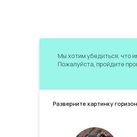
Мы хотим убедиться, что им
Пожалуйста, пройдите пров
Разверните картинку горизо