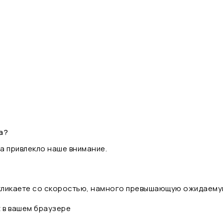
а?
а привлекло наше внимание.
 кликаете со скоростью, намного превышающую ожидаему
t в вашем браузере