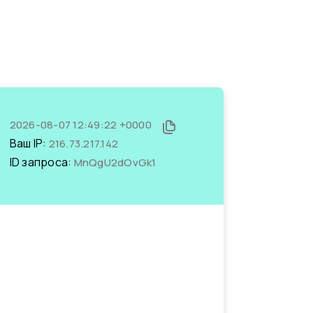
2026-08-07 12:49:22 +0000
Ваш IP:
216.73.217.142
ID запроса:
MnQgU2dOvGk1