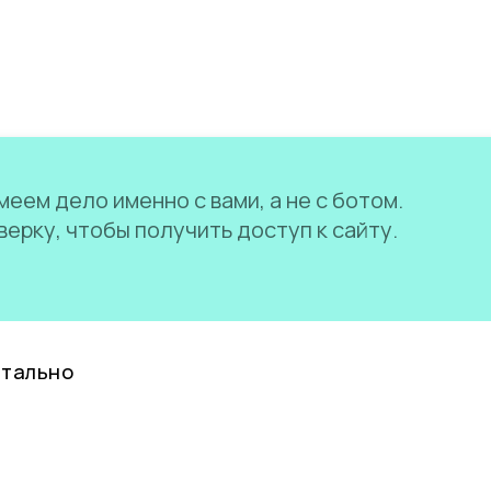
еем дело именно с вами, а не с ботом.
ерку, чтобы получить доступ к сайту.
нтально