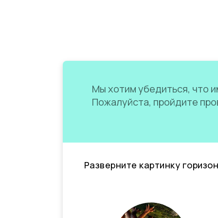
Мы хотим убедиться, что им
Пожалуйста, пройдите пров
Разверните картинку горизо