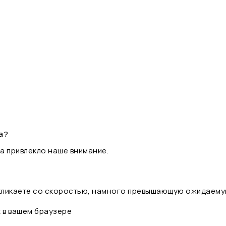
а?
а привлекло наше внимание.
 кликаете со скоростью, намного превышающую ожидаему
t в вашем браузере