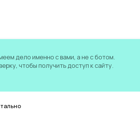
еем дело именно с вами, а не с ботом.
ерку, чтобы получить доступ к сайту.
нтально