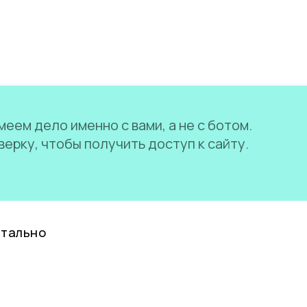
еем дело именно с вами, а не с ботом.
ерку, чтобы получить доступ к сайту.
нтально