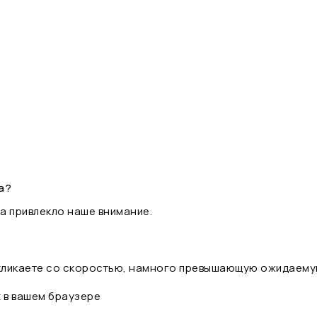
а?
а привлекло наше внимание.
 кликаете со скоростью, намного превышающую ожидаему
t в вашем браузере