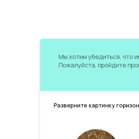
Мы хотим убедиться, что им
Пожалуйста, пройдите пров
Разверните картинку горизо