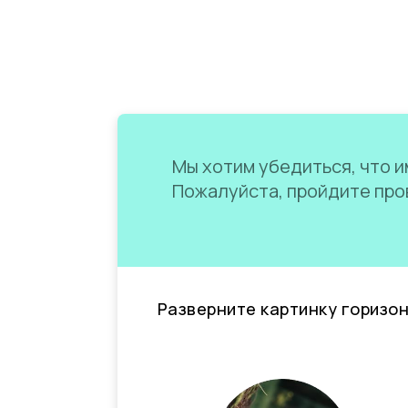
Мы хотим убедиться, что им
Пожалуйста, пройдите пров
Разверните картинку горизо