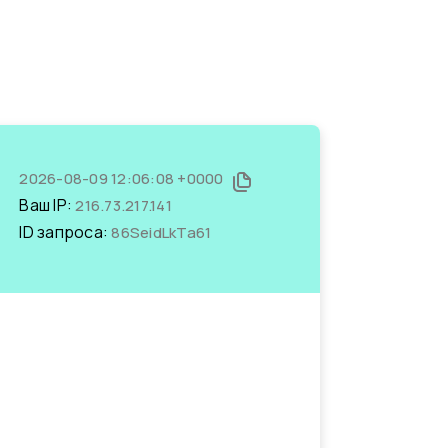
2026-08-09 12:06:08 +0000
Ваш IP:
216.73.217.141
ID запроса:
86SeidLkTa61