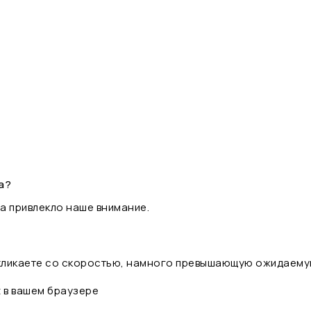
а?
а привлекло наше внимание.
 кликаете со скоростью, намного превышающую ожидаему
t в вашем браузере