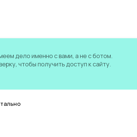
еем дело именно с вами, а не с ботом.
ерку, чтобы получить доступ к сайту.
нтально