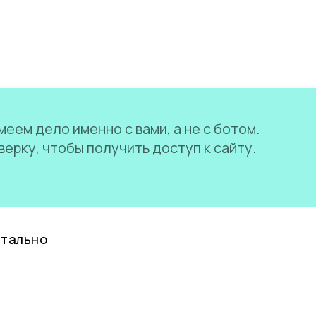
еем дело именно с вами, а не с ботом.
ерку, чтобы получить доступ к сайту.
нтально