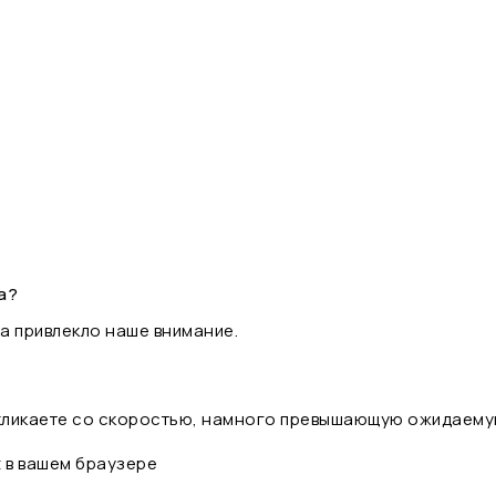
а?
а привлекло наше внимание.
 кликаете со скоростью, намного превышающую ожидаему
t в вашем браузере