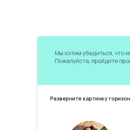
Мы хотим убедиться, что им
Пожалуйста, пройдите пров
Разверните картинку горизо