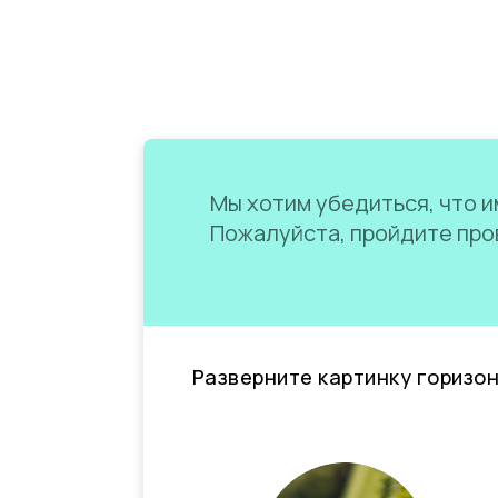
Мы хотим убедиться, что им
Пожалуйста, пройдите пров
Разверните картинку горизо