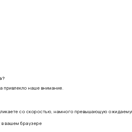
а?
а привлекло наше внимание.
 кликаете со скоростью, намного превышающую ожидаему
t в вашем браузере