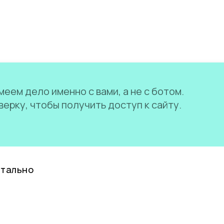
еем дело именно с вами, а не с ботом.
ерку, чтобы получить доступ к сайту.
нтально