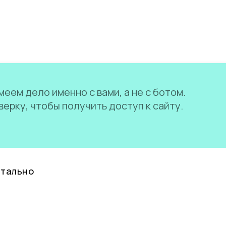
еем дело именно с вами, а не с ботом.
ерку, чтобы получить доступ к сайту.
нтально