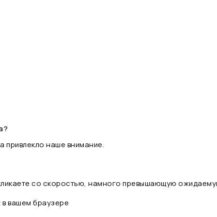
а?
а привлекло наше внимание.
 кликаете со скоростью, намного превышающую ожидаему
t в вашем браузере