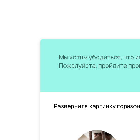
Мы хотим убедиться, что им
Пожалуйста, пройдите пров
Разверните картинку горизо