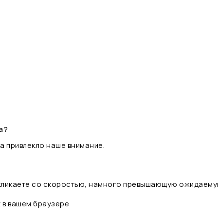
а?
а привлекло наше внимание.
 кликаете со скоростью, намного превышающую ожидаему
t в вашем браузере