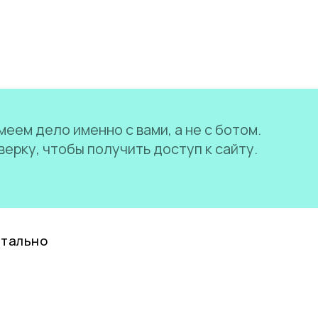
еем дело именно с вами, а не с ботом.
ерку, чтобы получить доступ к сайту.
нтально