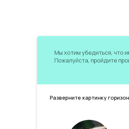
Мы хотим убедиться, что им
Пожалуйста, пройдите пров
Разверните картинку горизо