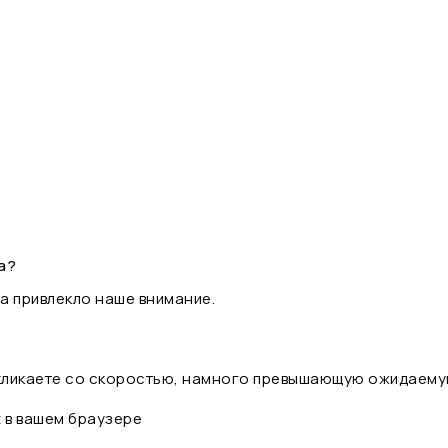
а?
а привлекло наше внимание.
 кликаете со скоростью, намного превышающую ожидаему
t в вашем браузере