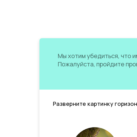
Мы хотим убедиться, что им
Пожалуйста, пройдите пров
Разверните картинку горизо