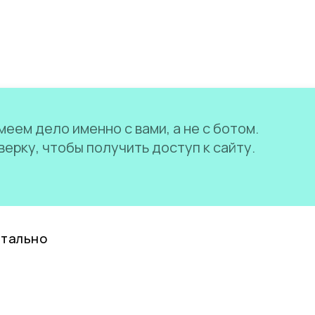
еем дело именно с вами, а не с ботом.
ерку, чтобы получить доступ к сайту.
нтально