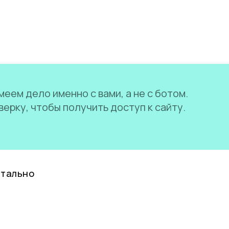
еем дело именно с вами, а не с ботом.
ерку, чтобы получить доступ к сайту.
нтально