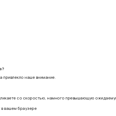
а?
а привлекло наше внимание.
 кликаете со скоростью, намного превышающую ожидаему
t в вашем браузере