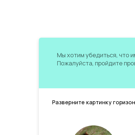
Мы хотим убедиться, что им
Пожалуйста, пройдите пров
Разверните картинку горизо