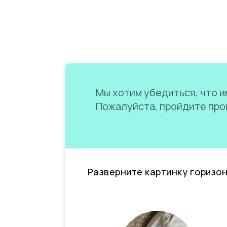
Мы хотим убедиться, что им
Пожалуйста, пройдите пров
Разверните картинку горизо