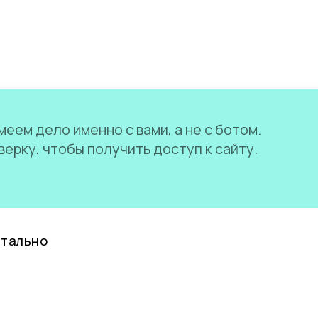
еем дело именно с вами, а не с ботом.
ерку, чтобы получить доступ к сайту.
нтально