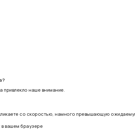
а?
а привлекло наше внимание.
 кликаете со скоростью, намного превышающую ожидаему
t в вашем браузере