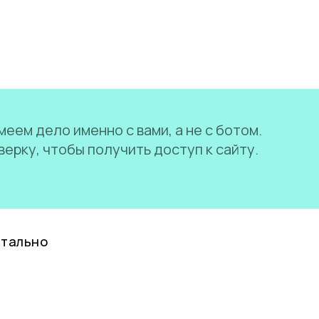
еем дело именно с вами, а не с ботом.
ерку, чтобы получить доступ к сайту.
нтально