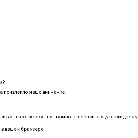
а?
а привлекло наше внимание.
 кликаете со скоростью, намного превышающую ожидаему
t в вашем браузере