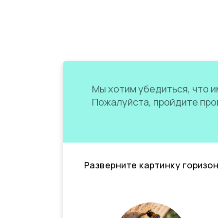
Мы хотим убедиться, что им
Пожалуйста, пройдите пров
Разверните картинку горизо