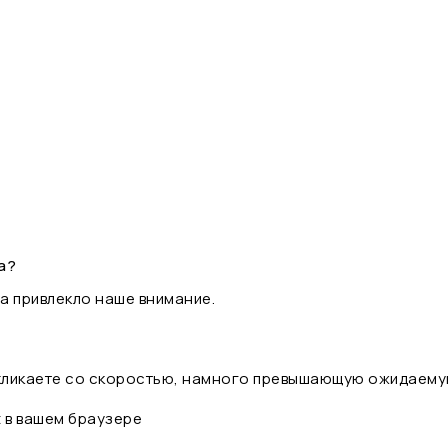
а?
а привлекло наше внимание.
 кликаете со скоростью, намного превышающую ожидаему
t в вашем браузере