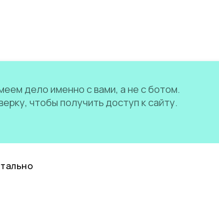
еем дело именно с вами, а не с ботом.
ерку, чтобы получить доступ к сайту.
нтально