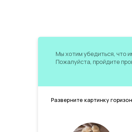
Мы хотим убедиться, что им
Пожалуйста, пройдите пров
Разверните картинку горизо