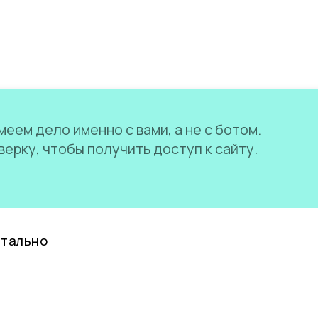
еем дело именно с вами, а не с ботом.
ерку, чтобы получить доступ к сайту.
нтально