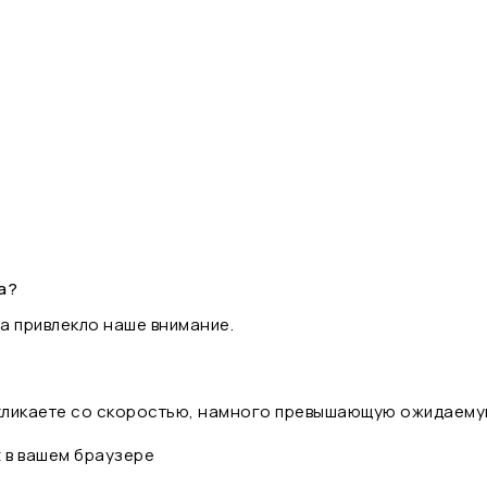
а?
а привлекло наше внимание.
 кликаете со скоростью, намного превышающую ожидаему
t в вашем браузере