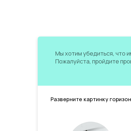
Мы хотим убедиться, что им
Пожалуйста, пройдите пров
Разверните картинку горизо