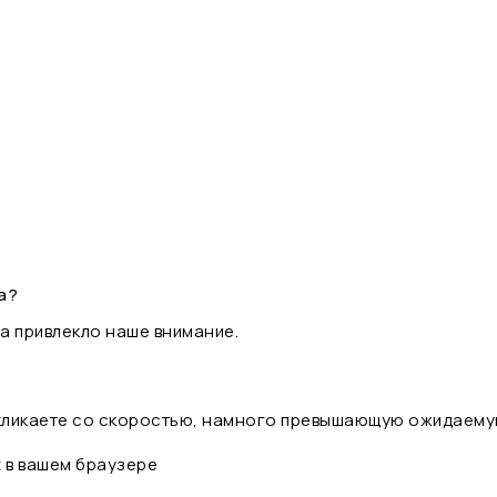
а?
а привлекло наше внимание.
 кликаете со скоростью, намного превышающую ожидаему
t в вашем браузере