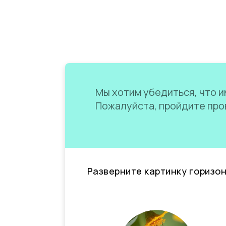
Мы хотим убедиться, что им
Пожалуйста, пройдите пров
Разверните картинку горизо