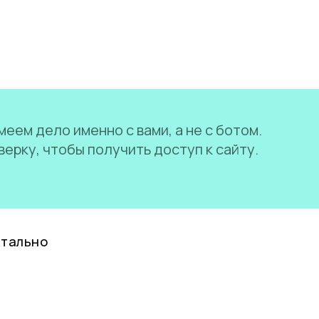
еем дело именно с вами, а не с ботом.
ерку, чтобы получить доступ к сайту.
нтально