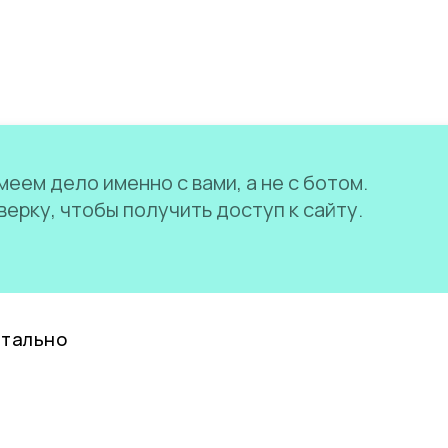
еем дело именно с вами, а не с ботом.
ерку, чтобы получить доступ к сайту.
нтально