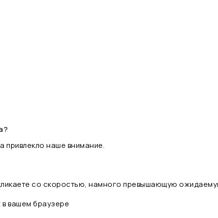
а?
а привлекло наше внимание.
 кликаете со скоростью, намного превышающую ожидаему
t в вашем браузере