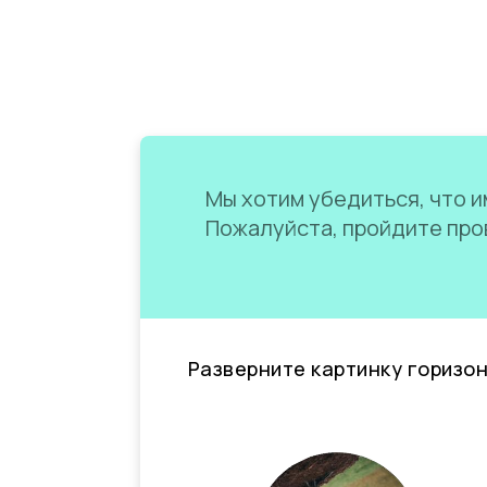
Мы хотим убедиться, что им
Пожалуйста, пройдите пров
Разверните картинку горизо