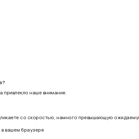
а?
а привлекло наше внимание.
 кликаете со скоростью, намного превышающую ожидаему
t в вашем браузере