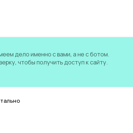
еем дело именно с вами, а не с ботом.
ерку, чтобы получить доступ к сайту.
нтально