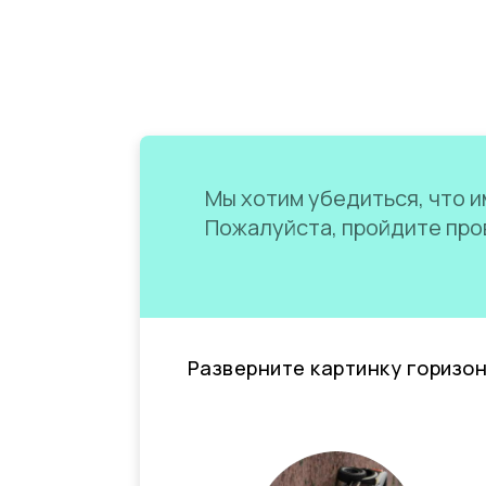
Мы хотим убедиться, что им
Пожалуйста, пройдите пров
Разверните картинку горизо