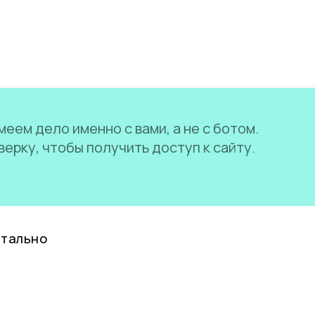
еем дело именно с вами, а не с ботом.
ерку, чтобы получить доступ к сайту.
нтально