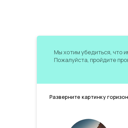
Мы хотим убедиться, что им
Пожалуйста, пройдите пров
Разверните картинку горизо