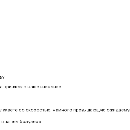
а?
а привлекло наше внимание.
 кликаете со скоростью, намного превышающую ожидаему
t в вашем браузере