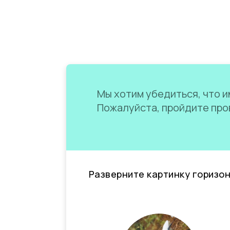
Мы хотим убедиться, что им
Пожалуйста, пройдите пров
Разверните картинку горизо