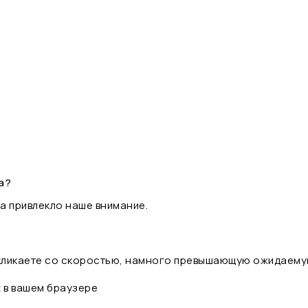
а?
а привлекло наше внимание.
 кликаете со скоростью, намного превышающую ожидаему
t в вашем браузере