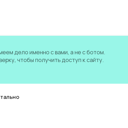
еем дело именно с вами, а не с ботом.
ерку, чтобы получить доступ к сайту.
нтально