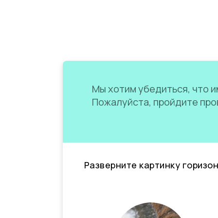
Мы хотим убедиться, что им
Пожалуйста, пройдите пров
Разверните картинку горизо