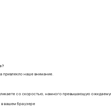
а?
а привлекло наше внимание.
 кликаете со скоростью, намного превышающую ожидаему
t в вашем браузере