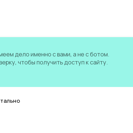
еем дело именно с вами, а не с ботом.
ерку, чтобы получить доступ к сайту.
нтально