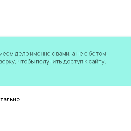
еем дело именно с вами, а не с ботом.
ерку, чтобы получить доступ к сайту.
нтально