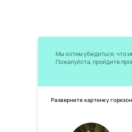
Мы хотим убедиться, что им
Пожалуйста, пройдите пров
Разверните картинку горизо