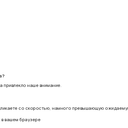
а?
а привлекло наше внимание.
 кликаете со скоростью, намного превышающую ожидаему
t в вашем браузере