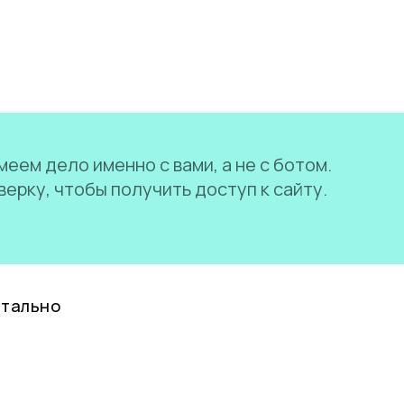
еем дело именно с вами, а не с ботом.
ерку, чтобы получить доступ к сайту.
нтально