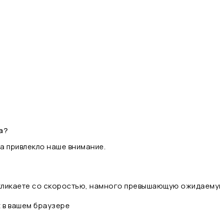
а?
а привлекло наше внимание.
 кликаете со скоростью, намного превышающую ожидаему
t в вашем браузере