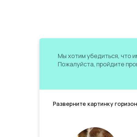
Мы хотим убедиться, что им
Пожалуйста, пройдите пров
Разверните картинку горизо