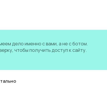
еем дело именно с вами, а не с ботом.
ерку, чтобы получить доступ к сайту.
нтально