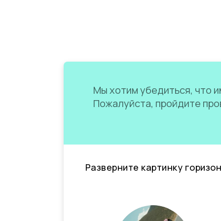
Мы хотим убедиться, что им
Пожалуйста, пройдите пров
Разверните картинку горизо