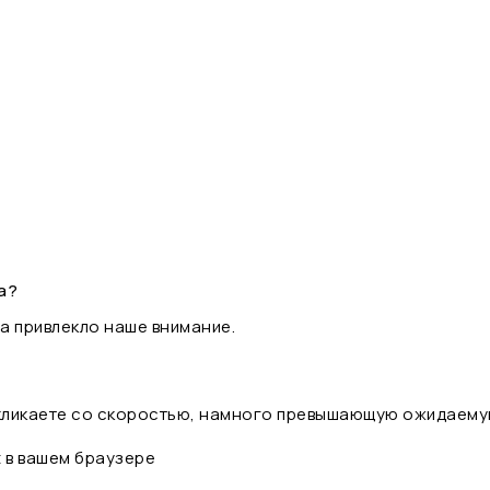
а?
а привлекло наше внимание.
 кликаете со скоростью, намного превышающую ожидаему
t в вашем браузере