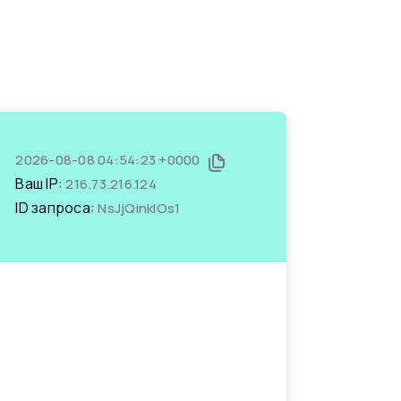
2026-08-08 04:54:23 +0000
Ваш IP:
216.73.216.124
ID запроса:
NsJjQinklOs1