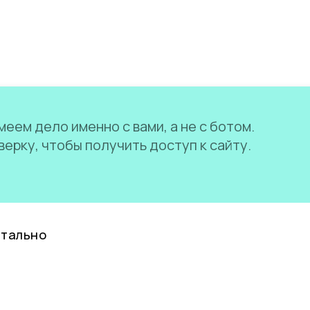
еем дело именно с вами, а не с ботом.
ерку, чтобы получить доступ к сайту.
нтально