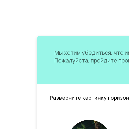
Мы хотим убедиться, что им
Пожалуйста, пройдите пров
Разверните картинку горизо