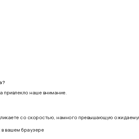
а?
а привлекло наше внимание.
 кликаете со скоростью, намного превышающую ожидаему
t в вашем браузере