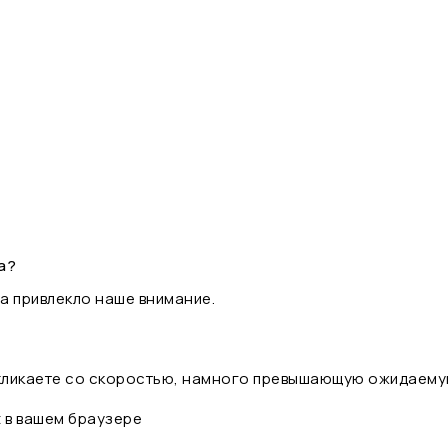
а?
а привлекло наше внимание.
 кликаете со скоростью, намного превышающую ожидаему
t в вашем браузере