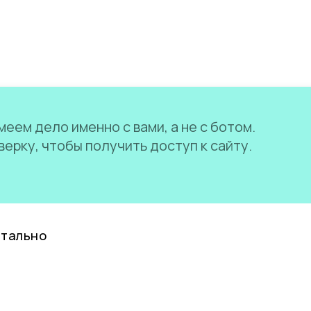
еем дело именно с вами, а не с ботом.
ерку, чтобы получить доступ к сайту.
нтально