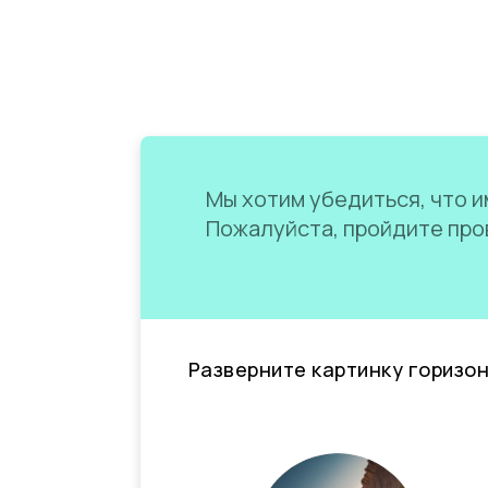
Мы хотим убедиться, что им
Пожалуйста, пройдите пров
Разверните картинку горизо