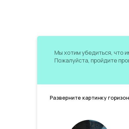
Мы хотим убедиться, что им
Пожалуйста, пройдите пров
Разверните картинку горизо