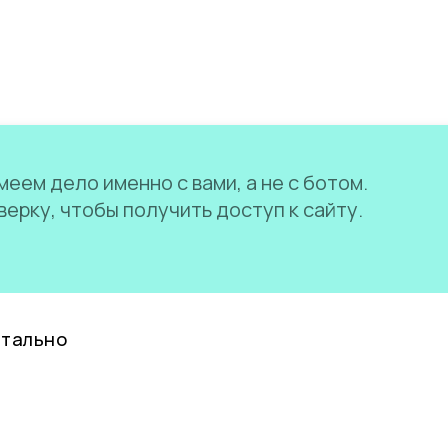
еем дело именно с вами, а не с ботом.
ерку, чтобы получить доступ к сайту.
нтально