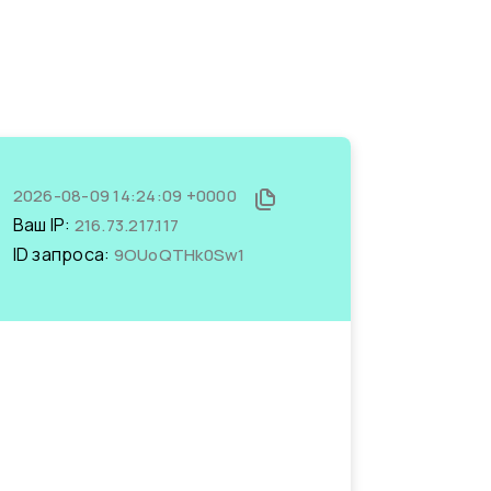
2026-08-09 14:24:09 +0000
Ваш IP:
216.73.217.117
ID запроса:
9OUoQTHk0Sw1