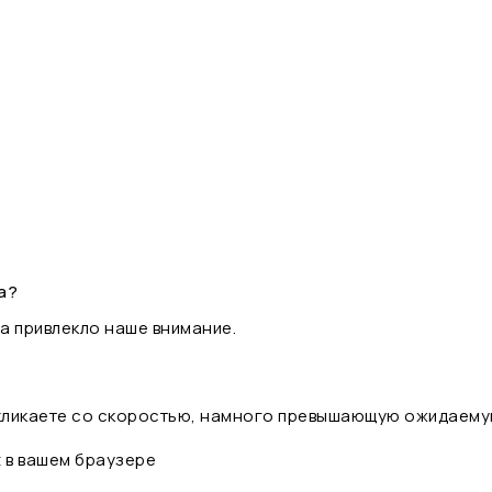
а?
а привлекло наше внимание.
 кликаете со скоростью, намного превышающую ожидаему
t в вашем браузере