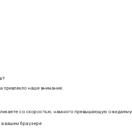
а?
а привлекло наше внимание.
 кликаете со скоростью, намного превышающую ожидаему
t в вашем браузере