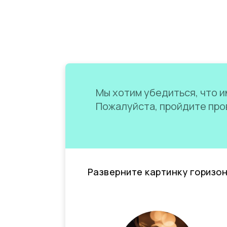
Мы хотим убедиться, что им
Пожалуйста, пройдите пров
Разверните картинку горизо