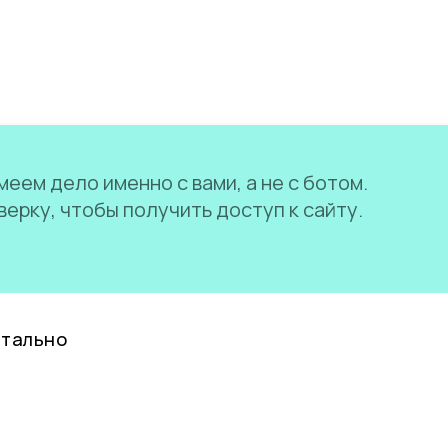
еем дело именно с вами, а не с ботом.
ерку, чтобы получить доступ к сайту.
нтально