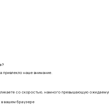
а?
а привлекло наше внимание.
 кликаете со скоростью, намного превышающую ожидаему
t в вашем браузере