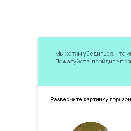
Мы хотим убедиться, что им
Пожалуйста, пройдите пров
Разверните картинку горизо