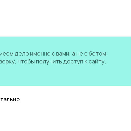
еем дело именно с вами, а не с ботом.
ерку, чтобы получить доступ к сайту.
нтально