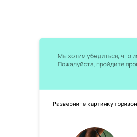
Мы хотим убедиться, что им
Пожалуйста, пройдите пров
Разверните картинку горизо