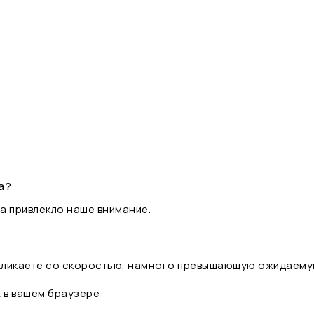
а?
а привлекло наше внимание.
 кликаете со скоростью, намного превышающую ожидаему
t в вашем браузере