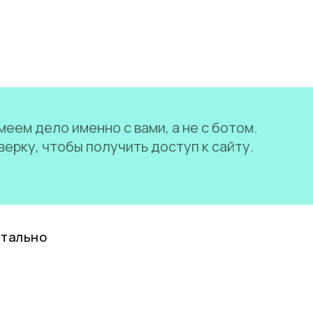
еем дело именно с вами, а не с ботом.
ерку, чтобы получить доступ к сайту.
нтально