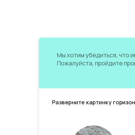
Мы хотим убедиться, что им
Пожалуйста, пройдите пров
Разверните картинку горизо