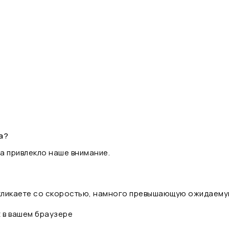
а?
а привлекло наше внимание.
 кликаете со скоростью, намного превышающую ожидаему
t в вашем браузере