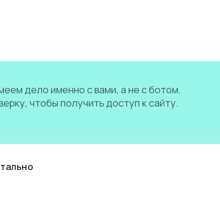
еем дело именно с вами, а не с ботом.
ерку, чтобы получить доступ к сайту.
нтально