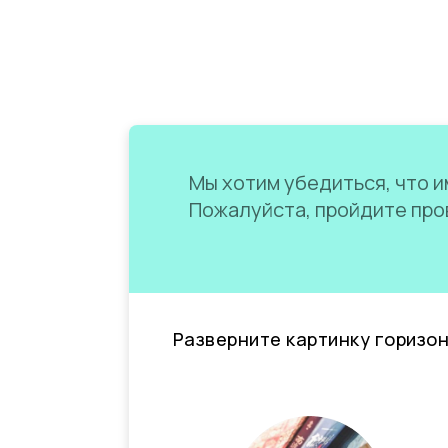
Мы хотим убедиться, что им
Пожалуйста, пройдите пров
Разверните картинку горизо