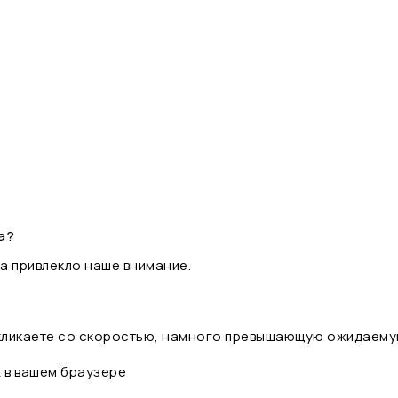
а?
а привлекло наше внимание.
 кликаете со скоростью, намного превышающую ожидаему
t в вашем браузере