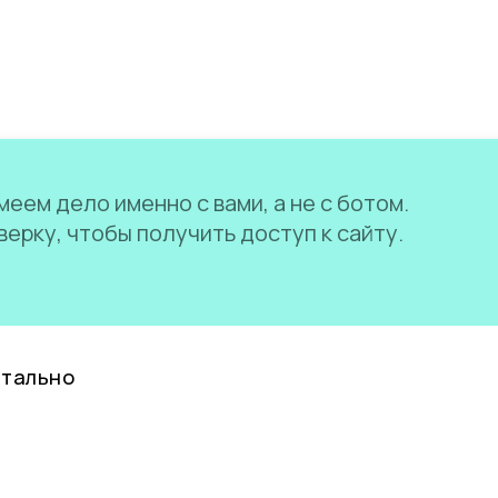
еем дело именно с вами, а не с ботом.
ерку, чтобы получить доступ к сайту.
нтально