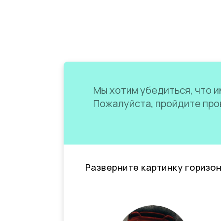
Мы хотим убедиться, что им
Пожалуйста, пройдите пров
Разверните картинку горизо