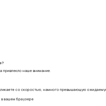
а?
а привлекло наше внимание.
 кликаете со скоростью, намного превышающую ожидаему
t в вашем браузере