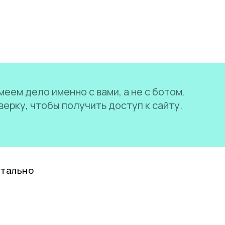
еем дело именно с вами, а не с ботом.
ерку, чтобы получить доступ к сайту.
нтально