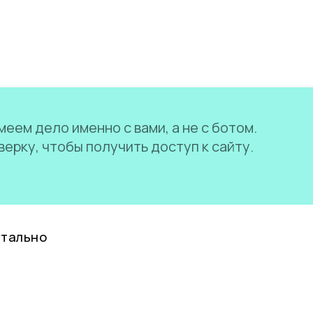
еем дело именно с вами, а не с ботом.
ерку, чтобы получить доступ к сайту.
нтально