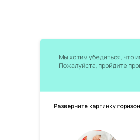
Мы хотим убедиться, что им
Пожалуйста, пройдите пров
Разверните картинку горизо