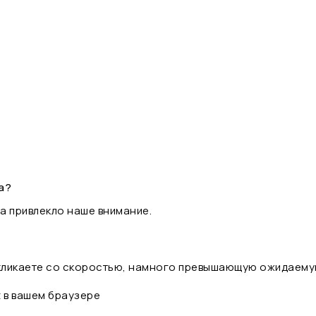
а?
а привлекло наше внимание.
 кликаете со скоростью, намного превышающую ожидаему
t в вашем браузере