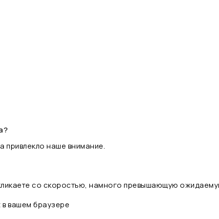
а?
а привлекло наше внимание.
 кликаете со скоростью, намного превышающую ожидаему
t в вашем браузере