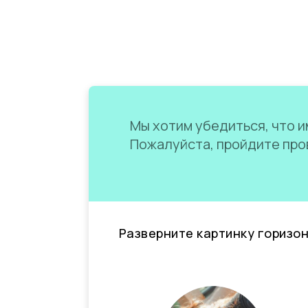
Мы хотим убедиться, что им
Пожалуйста, пройдите пров
Разверните картинку горизо