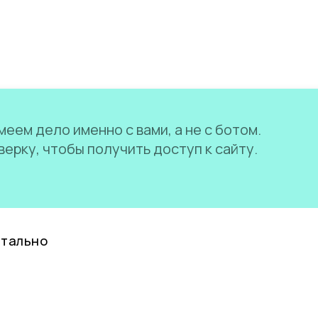
еем дело именно с вами, а не с ботом.
ерку, чтобы получить доступ к сайту.
нтально