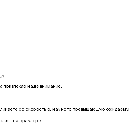
а?
а привлекло наше внимание.
 кликаете со скоростью, намного превышающую ожидаему
t в вашем браузере