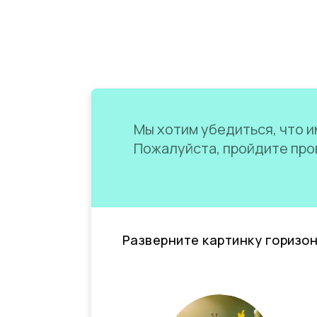
Мы хотим убедиться, что им
Пожалуйста, пройдите пров
Разверните картинку горизо