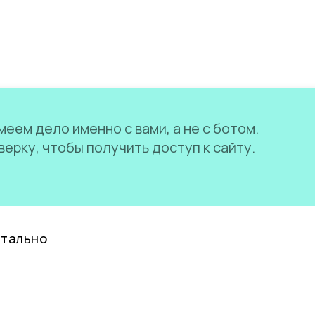
еем дело именно с вами, а не с ботом.
ерку, чтобы получить доступ к сайту.
нтально