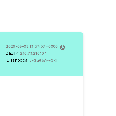
2026-08-08 13:57:57 +0000
Ваш IP:
216.73.216.104
ID запроса:
vvSgRJsYwGk1