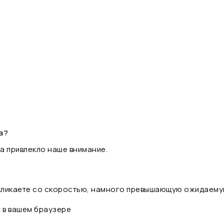
а?
а привлекло наше внимание.
 кликаете со скоростью, намного превышающую ожидаему
t в вашем браузере