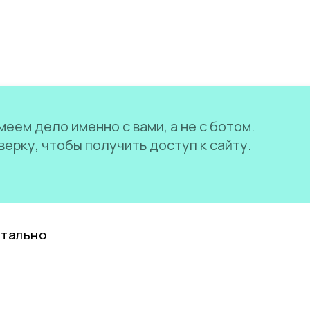
еем дело именно с вами, а не с ботом.
ерку, чтобы получить доступ к сайту.
нтально