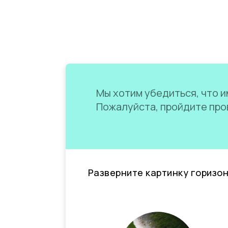
Мы хотим убедиться, что им
Пожалуйста, пройдите пров
Разверните картинку горизо