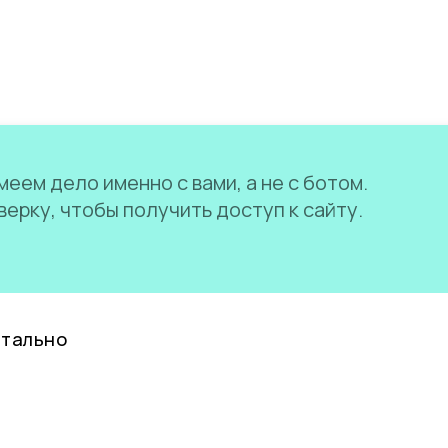
еем дело именно с вами, а не с ботом.
ерку, чтобы получить доступ к сайту.
нтально