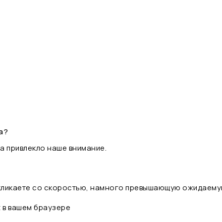
а?
а привлекло наше внимание.
 кликаете со скоростью, намного превышающую ожидаему
t в вашем браузере