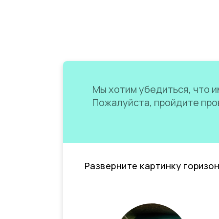
Мы хотим убедиться, что им
Пожалуйста, пройдите пров
Разверните картинку горизо