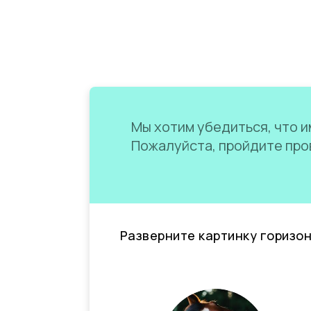
Мы хотим убедиться, что им
Пожалуйста, пройдите пров
Разверните картинку горизо