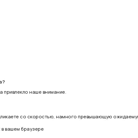
а?
а привлекло наше внимание.
 кликаете со скоростью, намного превышающую ожидаему
t в вашем браузере