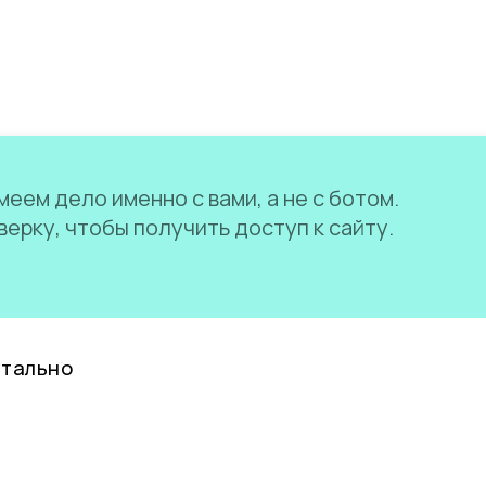
еем дело именно с вами, а не с ботом.
ерку, чтобы получить доступ к сайту.
нтально