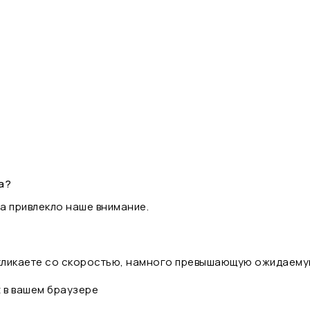
а?
а привлекло наше внимание.
 кликаете со скоростью, намного превышающую ожидаему
t в вашем браузере