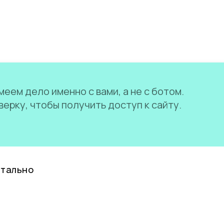
еем дело именно с вами, а не с ботом.
ерку, чтобы получить доступ к сайту.
нтально