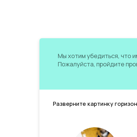
Мы хотим убедиться, что им
Пожалуйста, пройдите пров
Разверните картинку горизо