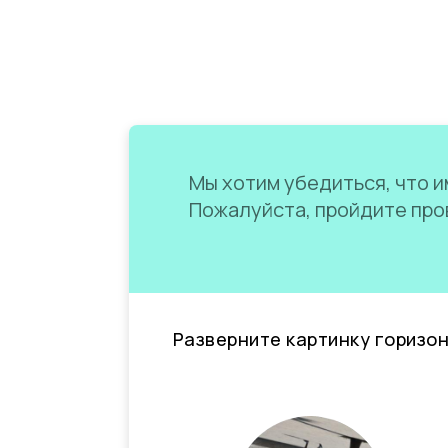
Мы хотим убедиться, что им
Пожалуйста, пройдите пров
Разверните картинку горизо