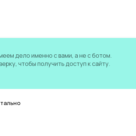
еем дело именно с вами, а не с ботом.
ерку, чтобы получить доступ к сайту.
нтально