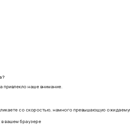
а?
а привлекло наше внимание.
 кликаете со скоростью, намного превышающую ожидаему
t в вашем браузере