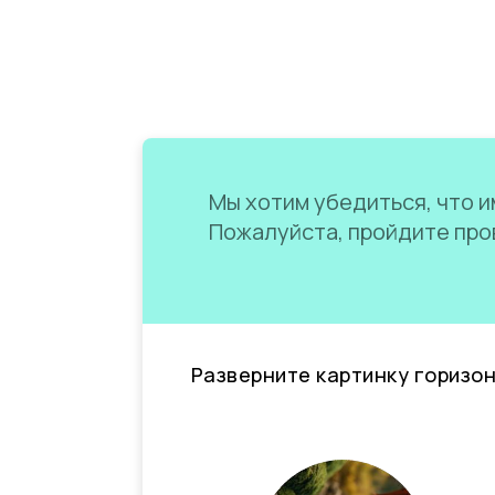
Мы хотим убедиться, что им
Пожалуйста, пройдите пров
Разверните картинку горизо