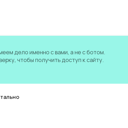
еем дело именно с вами, а не с ботом.
ерку, чтобы получить доступ к сайту.
нтально