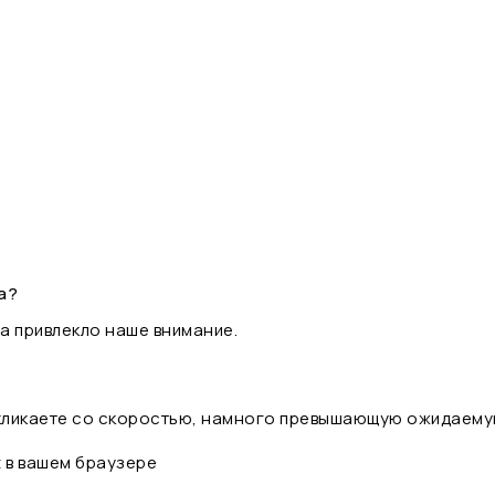
а?
а привлекло наше внимание.
 кликаете со скоростью, намного превышающую ожидаему
t в вашем браузере