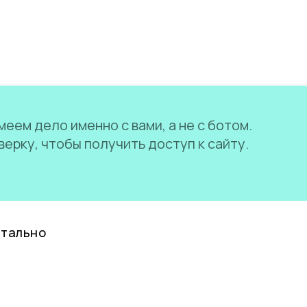
еем дело именно с вами, а не с ботом.
ерку, чтобы получить доступ к сайту.
нтально