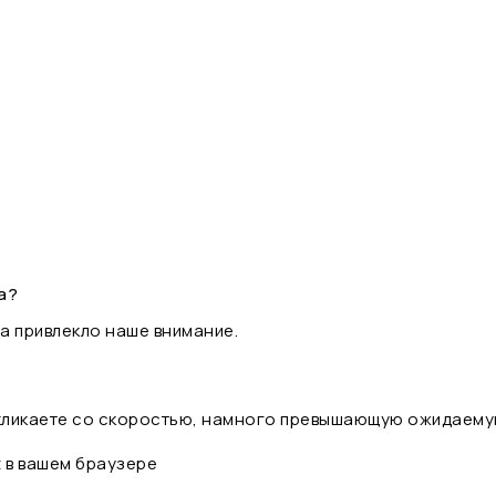
а?
а привлекло наше внимание.
 кликаете со скоростью, намного превышающую ожидаему
t в вашем браузере