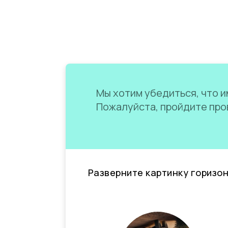
Мы хотим убедиться, что им
Пожалуйста, пройдите пров
Разверните картинку горизо