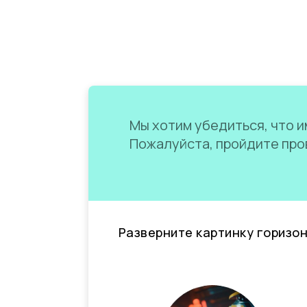
Мы хотим убедиться, что им
Пожалуйста, пройдите пров
Разверните картинку горизо