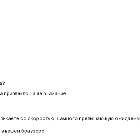
а?
а привлекло наше внимание.
 кликаете со скоростью, намного превышающую ожидаему
t в вашем браузере