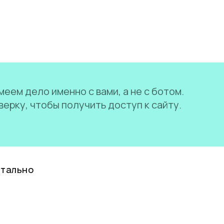
еем дело именно с вами, а не с ботом.
ерку, чтобы получить доступ к сайту.
нтально